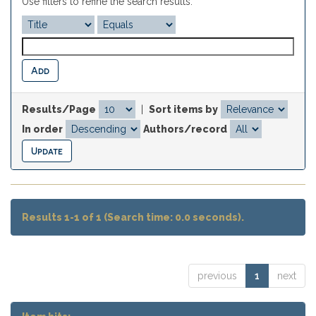
Use filters to refine the search results.
Results/Page
|
Sort items by
In order
Authors/record
Results 1-1 of 1 (Search time: 0.0 seconds).
previous
1
next