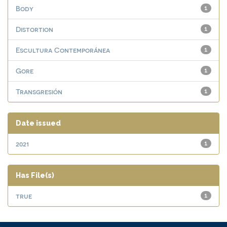
Body
1
Distortion
1
Escultura Contemporánea
1
Gore
1
Transgresión
1
Date issued
2021
1
Has File(s)
true
1