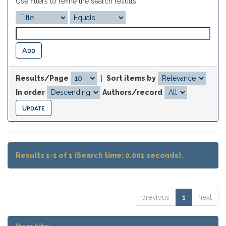
Use filters to refine the search results.
Results/Page
|
Sort items by
In order
Authors/record
Results 1-1 of 1 (Search time: 0.001 seconds).
previous
1
next