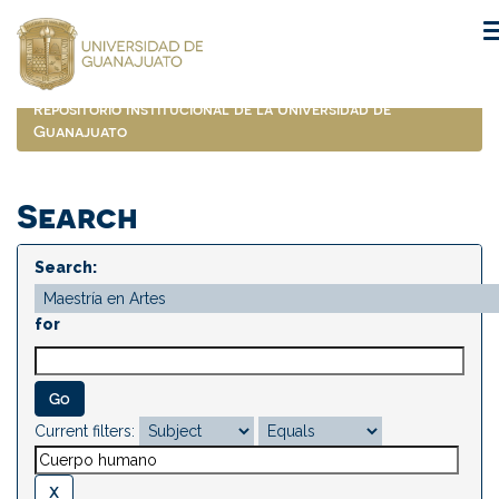
Skip
navigation
Repositorio Institucional de la Universidad de
Guanajuato
Search
Search:
for
Current filters: