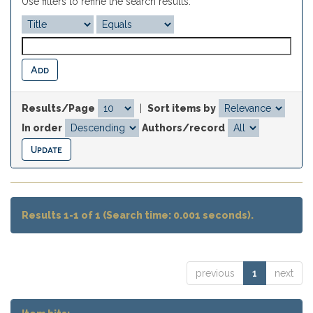
Use filters to refine the search results.
Results/Page
|
Sort items by
In order
Authors/record
Results 1-1 of 1 (Search time: 0.001 seconds).
previous
1
next