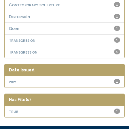
Contemporary sculpture
1
Distorsión
1
Gore
1
Transgresión
1
Transgression
1
Date issued
2021
1
Has File(s)
true
1