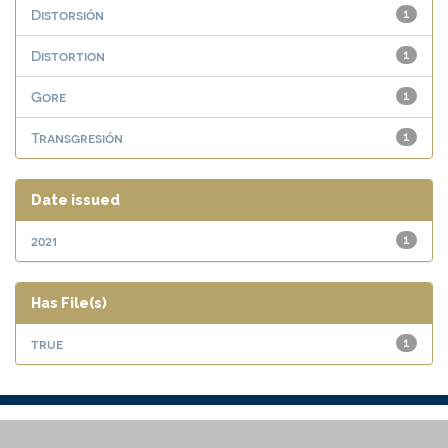
Distorsión
1
Distortion
1
Gore
1
Transgresión
1
Date issued
2021
1
Has File(s)
true
1