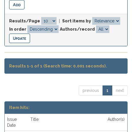
Results/Page
|
Sort items by
In order
Authors/record
Results 1-1 of 1 (Search time: 0.001 seconds).
previous
1
next
Item hits:
Issue
Title
Author(s)
Date