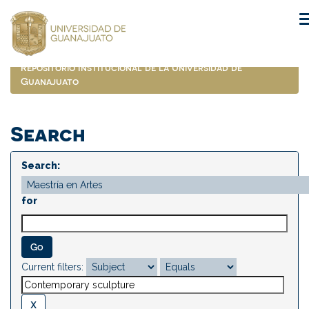
Skip
navigation
Repositorio Institucional de la Universidad de
Guanajuato
Search
Search:
for
Current filters: