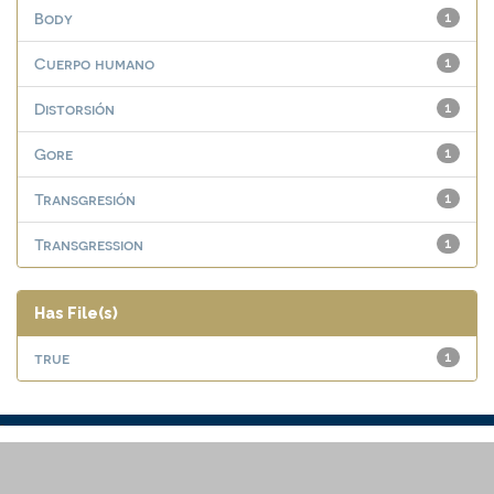
Body
1
Cuerpo humano
1
Distorsión
1
Gore
1
Transgresión
1
Transgression
1
Has File(s)
true
1