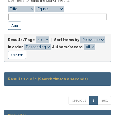
Use filters to refine the search results.
Results/Page
|
Sort items by
In order
Authors/record
Results 1-1 of 1 (Search time: 0.0 seconds).
previous
1
next