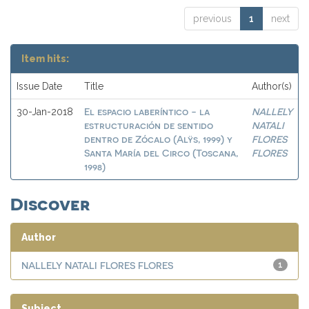
previous
1
next
Item hits:
Issue Date
Title
Author(s)
El espacio laberíntico - la
NALLELY
30-Jan-2018
estructuración de sentido
NATALI
dentro de Zócalo (Alÿs, 1999) y
FLORES
Santa María del Circo (Toscana,
FLORES
1998)
Discover
Author
NALLELY NATALI FLORES FLORES
1
Subject