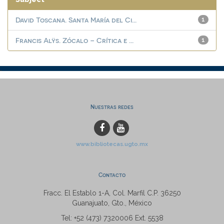
David Toscana. Santa María del Ci...
1
Francis Alÿs. Zócalo – Crítica e ...
1
Nuestras redes
www.bibliotecas.ugto.mx
Contacto
Fracc. El Establo 1-A, Col. Marfil C.P. 36250
Guanajuato, Gto., México
Tel: +52 (473) 7320006 Ext. 5538