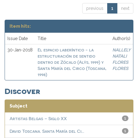
previous
1
next
Item hits:
Issue Date
Title
Author(s)
El espacio laberíntico - la
NALLELY
30-Jan-2018
estructuración de sentido
NATALI
dentro de Zócalo (Alÿs, 1999) y
FLORES
Santa María del Circo (Toscana,
FLORES
1998)
Discover
Subject
Artistas Belgas – Siglo XX
1
David Toscana. Santa María del Ci...
1