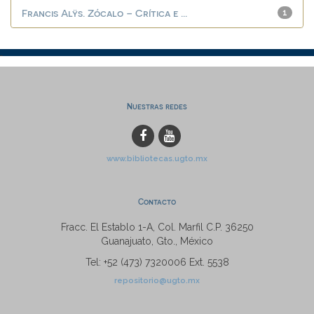
Francis Alÿs. Zócalo – Crítica e ...
1
Nuestras redes
www.bibliotecas.ugto.mx
Contacto
Fracc. El Establo 1-A, Col. Marfil C.P. 36250
Guanajuato, Gto., México
Tel: +52 (473) 7320006 Ext. 5538
repositorio@ugto.mx