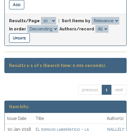
Results/Page
|
Sort items by
In order
Authors/record
Results 1-1 of 1 (Search time: 0.001 seconds).
previous
1
next
Item hits:
Issue Date
Title
Author(s)
El espacio laberíntico - la
NALLELY
30-Jan-2018