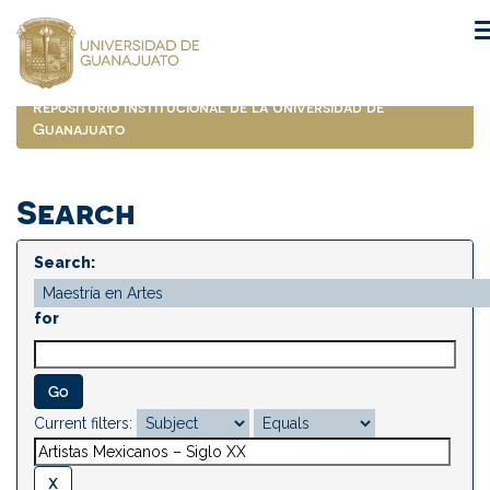
Skip
navigation
Repositorio Institucional de la Universidad de
Guanajuato
Search
Search:
for
Current filters: