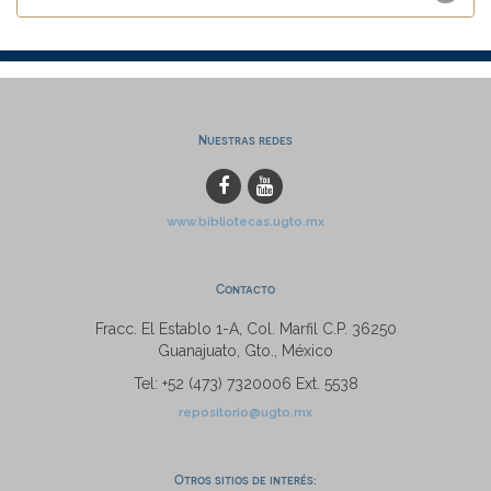
Nuestras redes
www.bibliotecas.ugto.mx
Contacto
Fracc. El Establo 1-A, Col. Marfil C.P. 36250
Guanajuato, Gto., México
Tel: +52 (473) 7320006 Ext. 5538
repositorio@ugto.mx
Otros sitios de interés: