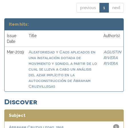
previous
1
next
Item hits:
Issue
Title
Author(s)
Date
Aleatoriedad y Caos aplicados en
AGUSTIN
Mar-2019
una instalación dotada de
RIVERA
movimiento y sonido, a partir de lo
RIVERA
cual se lleva a cabo un análisis
del azar implícito en la
autoconstrucción de Abraham
Cruzvillegas
Discover
Subject
Abraham Cruzvillegas, 1968
1