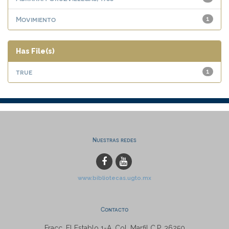
Movimiento
1
Has File(s)
true
1
Nuestras redes
www.bibliotecas.ugto.mx
Contacto
Fracc. El Establo 1-A, Col. Marfil C.P. 36250