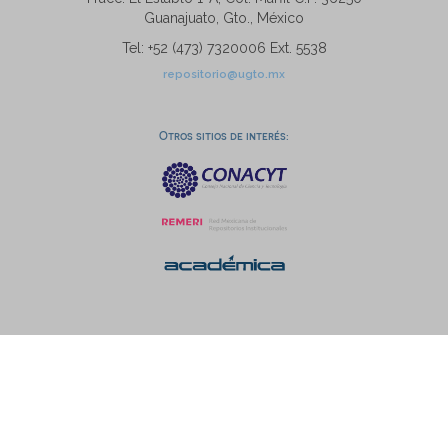
Guanajuato, Gto., México
Tel: +52 (473) 7320006 Ext. 5538
repositorio@ugto.mx
Otros sitios de interés: