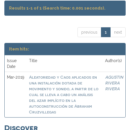
Results 1-1 of 1 (Search time: 0.001 seconds).
previous
1
next
Item hits:
Issue
Title
Author(s)
Date
Aleatoriedad y Caos aplicados en
AGUSTIN
Mar-2019
una instalación dotada de
RIVERA
movimiento y sonido, a partir de lo
RIVERA
cual se lleva a cabo un análisis
del azar implícito en la
autoconstrucción de Abraham
Cruzvillegas
Discover