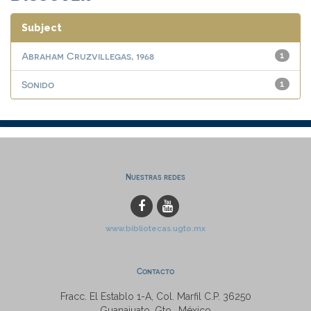
Subject
Abraham Cruzvillegas, 1968
1
Sonido
1
Nuestras redes
www.bibliotecas.ugto.mx
Contacto
Fracc. El Establo 1-A, Col. Marfil C.P. 36250
Guanajuato, Gto., México