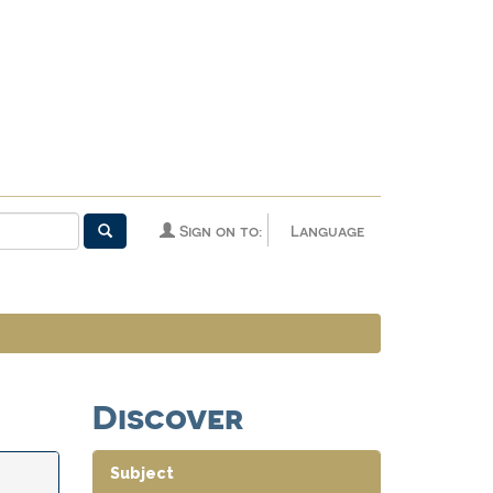
Sign on to:
Language
Discover
Subject