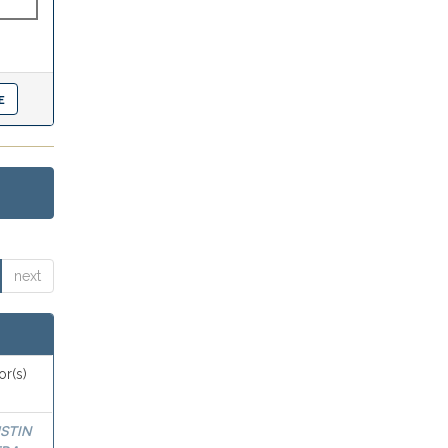
next
or(s)
STIN