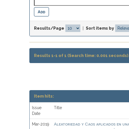
Results/Page
|
Sort items by
Results 1-1 of 1 (Search time: 0.001 seconds)
Item hits:
Issue
Title
Date
Aleatoriedad y Caos aplicados en una
Mar-2019