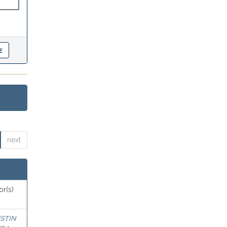
next
or(s)
STIN