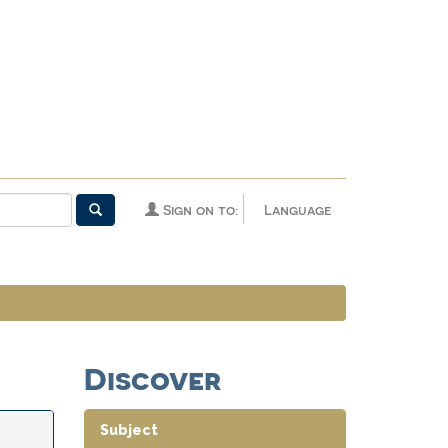
Sign on to:
Language
Discover
Subject