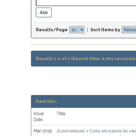
Results/Page
|
Sort items by
Results 1-1 of 1 (Search time: 0.001 seconds)
Item hits:
Issue
Title
Date
Aleatoriedad y Caos aplicados en una
Mar-2019