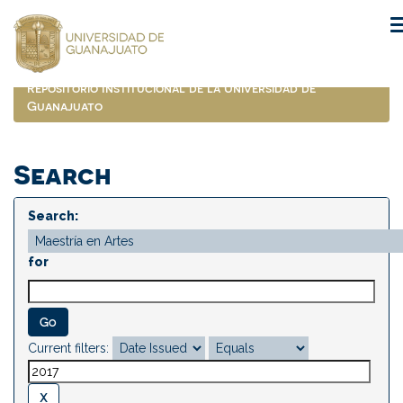
Skip
navigation
Repositorio Institucional de la Universidad de
Guanajuato
Search
Search:
for
Current filters: