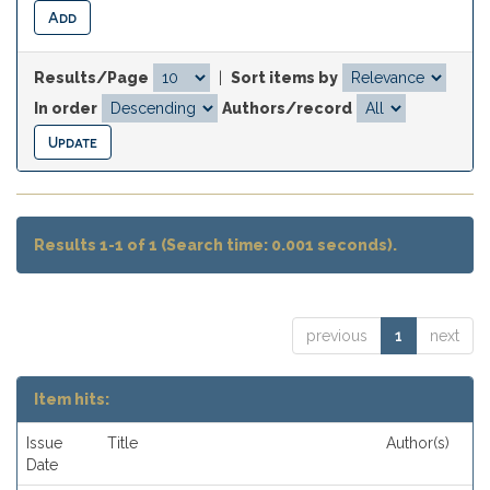
Results/Page
|
Sort items by
In order
Authors/record
Results 1-1 of 1 (Search time: 0.001 seconds).
previous
1
next
Item hits:
Issue
Title
Author(s)
Date