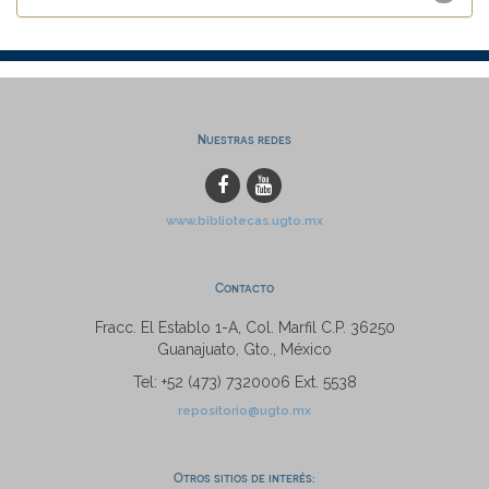
Nuestras redes
www.bibliotecas.ugto.mx
Contacto
Fracc. El Establo 1-A, Col. Marfil C.P. 36250
Guanajuato, Gto., México
Tel: +52 (473) 7320006 Ext. 5538
repositorio@ugto.mx
Otros sitios de interés: