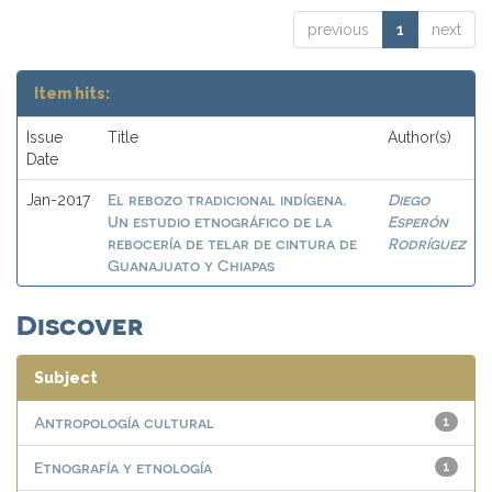
previous
1
next
Item hits:
Issue
Title
Author(s)
Date
El rebozo tradicional indígena.
Diego
Jan-2017
Un estudio etnográfico de la
Esperón
rebocería de telar de cintura de
Rodríguez
Guanajuato y Chiapas
Discover
Subject
Antropología cultural
1
Etnografía y etnología
1