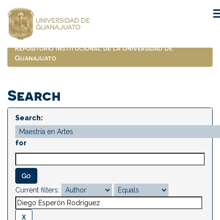
Skip
navigation
Repositorio Institucional de la Universidad de
Guanajuato
Search
Search:
for
Current filters: