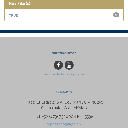
Has File(s)
true
1
Nuestras redes
www.bibliotecas.ugto.mx
Contacto
Fracc. El Establo 1-A, Col. Marfil C.P. 36250
Guanajuato, Gto., México
Tel: +52 (473) 7320006 Ext. 5538
repositorio@ugto.mx