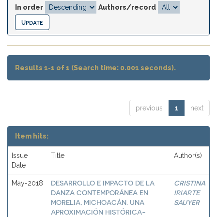
In order
Authors/record
Results 1-1 of 1 (Search time: 0.001 seconds).
previous
1
next
Item hits:
Issue
Title
Author(s)
Date
DESARROLLO E IMPACTO DE LA
CRISTINA
May-2018
DANZA CONTEMPORÁNEA EN
IRIARTE
MORELIA, MICHOACÁN. UNA
SAUYER
APROXIMACIÓN HISTÓRICA-