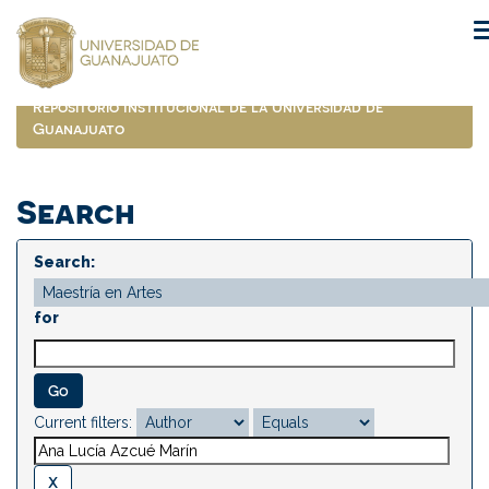
Skip
navigation
Repositorio Institucional de la Universidad de
Guanajuato
Search
Search:
for
Current filters: