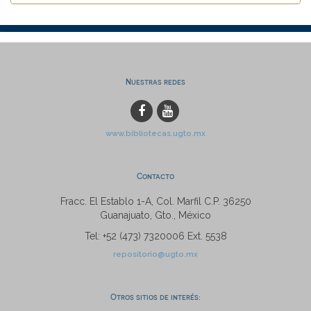
Nuestras redes
www.bibliotecas.ugto.mx
Contacto
Fracc. El Establo 1-A, Col. Marfil C.P. 36250
Guanajuato, Gto., México
Tel: +52 (473) 7320006 Ext. 5538
repositorio@ugto.mx
Otros sitios de interés: