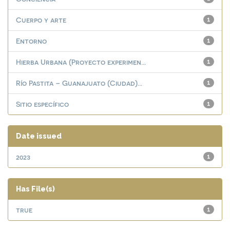
Cuerpo y arte
1
Entorno
1
Hierba Urbana (Proyecto experimen...
1
Río Pastita – Guanajuato (Ciudad)...
1
Sitio específico
1
Date issued
2023
1
Has File(s)
true
1