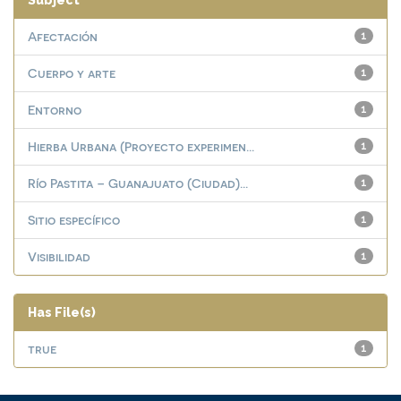
Subject
Afectación
1
Cuerpo y arte
1
Entorno
1
Hierba Urbana (Proyecto experimen...
1
Río Pastita – Guanajuato (Ciudad)...
1
Sitio específico
1
Visibilidad
1
Has File(s)
true
1