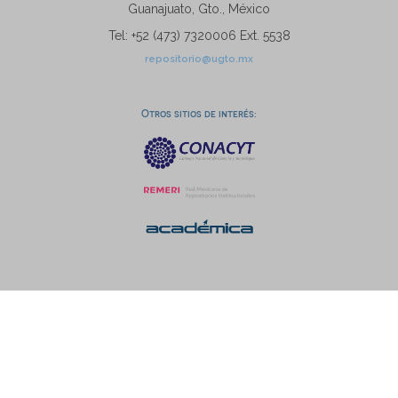
Guanajuato, Gto., México
Tel: +52 (473) 7320006 Ext. 5538
repositorio@ugto.mx
Otros sitios de interés: