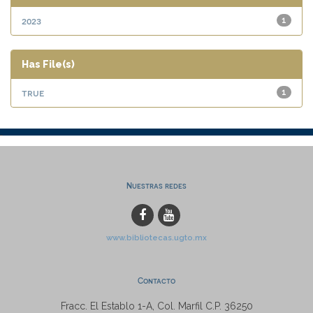
2023
1
Has File(s)
true
1
Nuestras redes
www.bibliotecas.ugto.mx
Contacto
Fracc. El Establo 1-A, Col. Marfil C.P. 36250