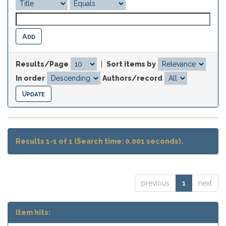
Results/Page
|
Sort items by
In order
Authors/record
Results 1-1 of 1 (Search time: 0.001 seconds).
previous
1
next
Item hits: