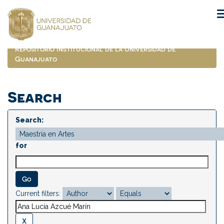
Skip
navigation
Repositorio Institucional de la Universidad de
Guanajuato
Search
Search:
for
Current filters: