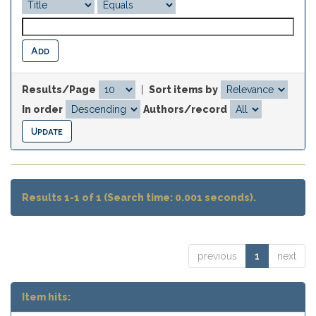
Results/Page
|
Sort items by
In order
Authors/record
Results 1-1 of 1 (Search time: 0.001 seconds).
previous
1
next
Item hits: