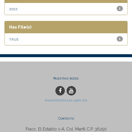
2023
1
Has File(s)
true
1
Nuestras redes
www.bibliotecas.ugto.mx
Contacto
Fracc. El Establo 1-A, Col. Marfil C.P. 36250