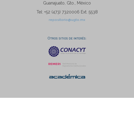
Guanajuato, Gto., México
Tel: +52 (473) 7320006 Ext. 5538
repositorio@ugto.mx
Otros sitios de interés: