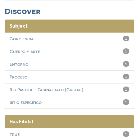
Discover
Subject
Conciencia
1
Cuerpo y arte
1
Entorno
1
Proceso
1
Río Pastita – Guanajuato (Ciudad)...
1
Sitio específico
1
Has File(s)
true
1