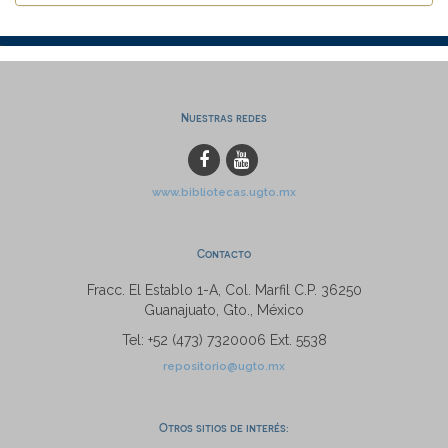
Nuestras redes
www.bibliotecas.ugto.mx
Contacto
Fracc. El Establo 1-A, Col. Marfil C.P. 36250
Guanajuato, Gto., México
Tel: +52 (473) 7320006 Ext. 5538
repositorio@ugto.mx
Otros sitios de interés: