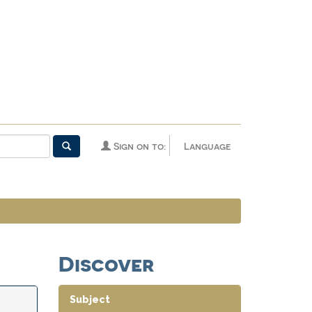
Sign on to:
Language
Discover
Subject