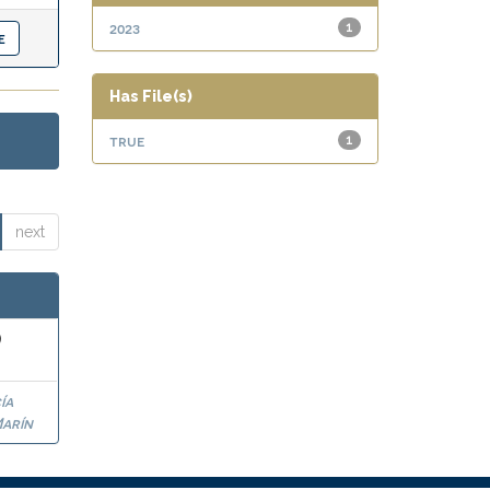
2023
1
Has File(s)
true
1
next
)
ía
arín