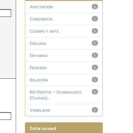
Afectación
1
Conciencia
1
Cuerpo y arte
1
Diálogo
1
Entorno
1
Proceso
1
Relación
1
Río Pastita – Guanajuato
1
(Ciudad)...
Visibilidad
1
Date issued