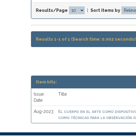
Results/Page
|
Sort items by
Results 1-1 of 1 (Search time: 0.002 seconds)
Item hits:
Issue
Title
Date
El cuerpo en el arte como dispositiv
Aug-2023
como técnicas para la observación 