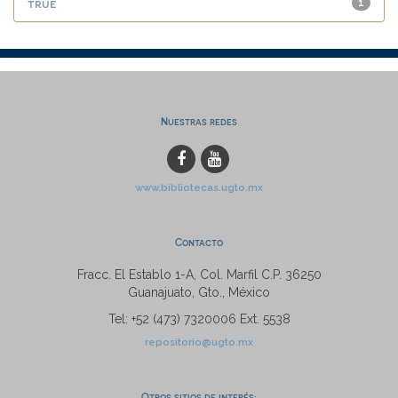
true
1
Nuestras redes
www.bibliotecas.ugto.mx
Contacto
Fracc. El Establo 1-A, Col. Marfil C.P. 36250
Guanajuato, Gto., México
Tel: +52 (473) 7320006 Ext. 5538
repositorio@ugto.mx
Otros sitios de interés: