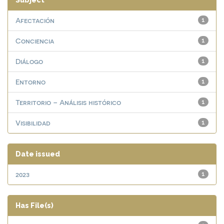
Subject
Afectación
1
Conciencia
1
Diálogo
1
Entorno
1
Territorio – Análisis histórico
1
Visibilidad
1
Date issued
2023
1
Has File(s)