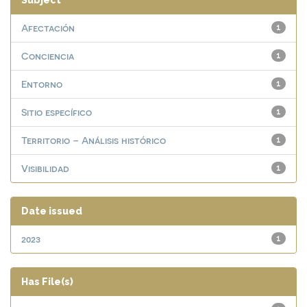
Subject
Afectación
1
Conciencia
1
Entorno
1
Sitio específico
1
Territorio – Análisis histórico
1
Visibilidad
1
Date issued
2023
1
Has File(s)