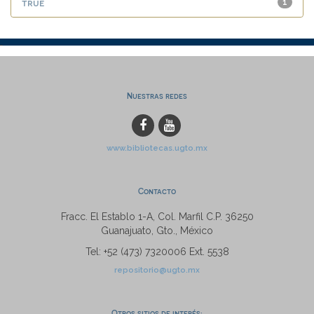
true
1
Nuestras redes
www.bibliotecas.ugto.mx
Contacto
Fracc. El Establo 1-A, Col. Marfil C.P. 36250
Guanajuato, Gto., México
Tel: +52 (473) 7320006 Ext. 5538
repositorio@ugto.mx
Otros sitios de interés: