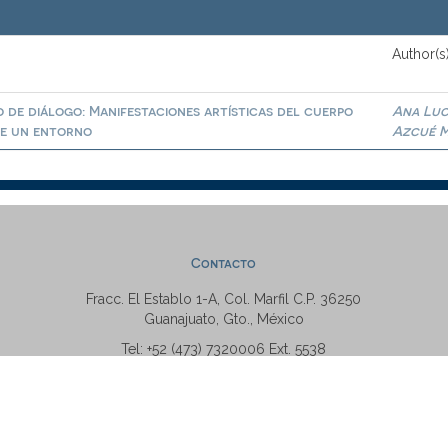
Author(s
o de diálogo: Manifestaciones artísticas del cuerpo
Ana Luc
de un entorno
Azcué M
Contacto
Fracc. El Establo 1-A, Col. Marfil C.P. 36250
Guanajuato, Gto., México
Tel: +52 (473) 7320006 Ext. 5538
repositorio@ugto.mx