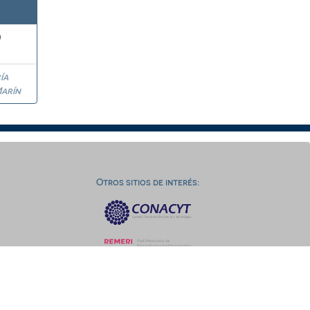
)
ía
arín
Otros sitios de interés: