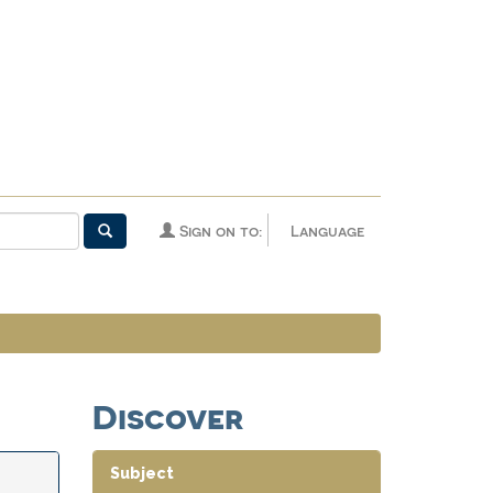
Sign on to:
Language
Discover
Subject