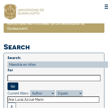
Skip
navigation
Repositorio Institucional de la Universidad de
Guanajuato
Search
Search:
for
Current filters: