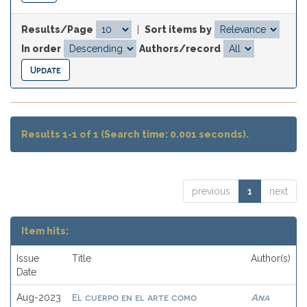
Results/Page
|
Sort items by
In order
Authors/record
Results 1-1 of 1 (Search time: 0.001 seconds).
previous
1
next
Item hits:
Issue
Title
Author(s)
Date
El cuerpo en el arte como
Ana
Aug-2023