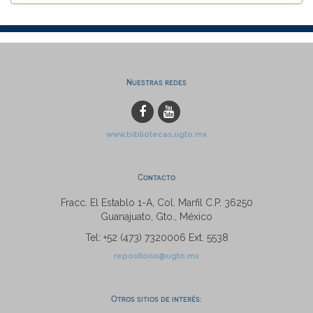
Nuestras redes
www.bibliotecas.ugto.mx
Contacto
Fracc. El Establo 1-A, Col. Marfil C.P. 36250
Guanajuato, Gto., México
Tel: +52 (473) 7320006 Ext. 5538
repositorio@ugto.mx
Otros sitios de interés: