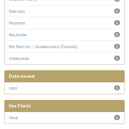
Diálogo
1
Proceso
1
Relación
1
Río Pastita – Guanajuato (Ciudad)...
1
Visibilidad
1
Date issued
2023
1
Has File(s)
true
1