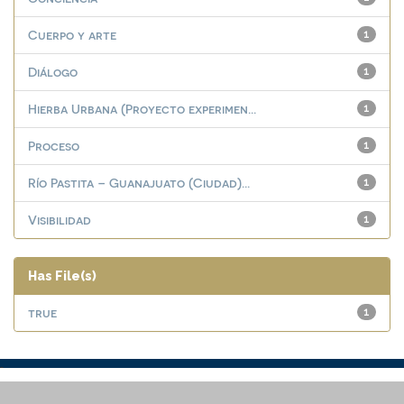
Cuerpo y arte
1
Diálogo
1
Hierba Urbana (Proyecto experimen...
1
Proceso
1
Río Pastita – Guanajuato (Ciudad)...
1
Visibilidad
1
Has File(s)
true
1