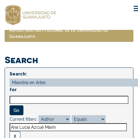
Skip
navigation
Repositorio Institucional de la Universidad de
Guanajuato
Search
Search:
for
Current filters: