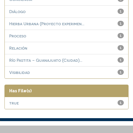
Diálogo
1
Hierba Urbana (Proyecto experimen...
1
Proceso
1
Relación
1
Río Pastita – Guanajuato (Ciudad)...
1
Visibilidad
1
Has File(s)
true
1