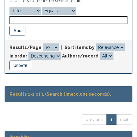
Use filters to refine the search results.
Results/Page
|
Sort items by
In order
Authors/record
Results 1-1 of 1 (Search time: 0.001 seconds).
previous
1
next