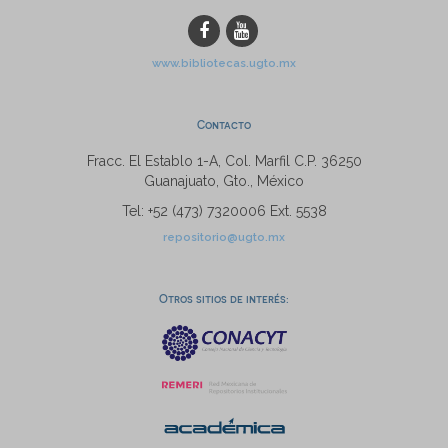
www.bibliotecas.ugto.mx
Contacto
Fracc. El Establo 1-A, Col. Marfil C.P. 36250
Guanajuato, Gto., México
Tel: +52 (473) 7320006 Ext. 5538
repositorio@ugto.mx
Otros sitios de interés: