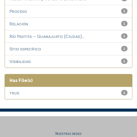
Proceso
1
Relación
1
Río Pastita – Guanajuato (Ciudad)...
1
Sitio específico
1
Visibilidad
1
Has File(s)
true
1
Nuestras redes