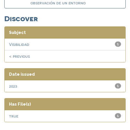
observación de un entorno
Discover
Subject
Visibilidad
1
< previous
Date issued
2023
1
Has File(s)
true
1