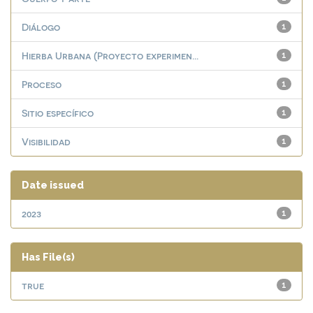
Diálogo
1
Hierba Urbana (Proyecto experimen...
1
Proceso
1
Sitio específico
1
Visibilidad
1
Date issued
2023
1
Has File(s)
true
1