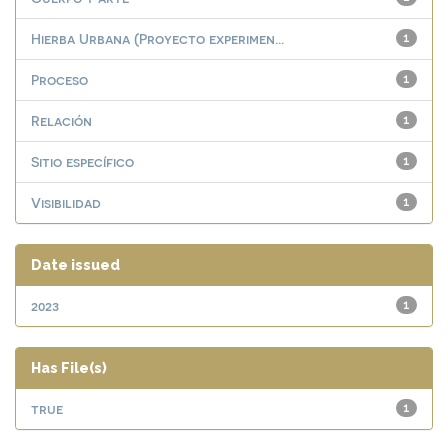
Hierba Urbana (Proyecto experimen...
1
Proceso
1
Relación
1
Sitio específico
1
Visibilidad
1
Date issued
2023
1
Has File(s)
true
1