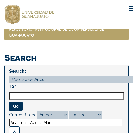
Skip
navigation
Repositorio Institucional de la Universidad de
Guanajuato
Search
Search:
for
Current filters: