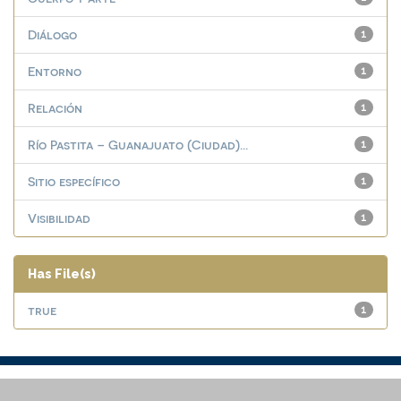
Diálogo
1
Entorno
1
Relación
1
Río Pastita – Guanajuato (Ciudad)...
1
Sitio específico
1
Visibilidad
1
Has File(s)
true
1