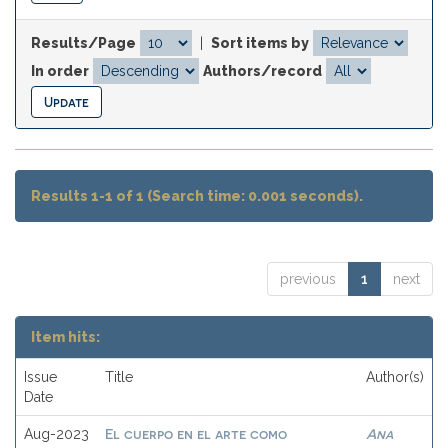
Results/Page
|
Sort items by
In order
Authors/record
Results 1-1 of 1 (Search time: 0.001 seconds).
previous
1
next
Item hits:
Issue
Title
Author(s)
Date
El cuerpo en el arte como
Ana
Aug-2023