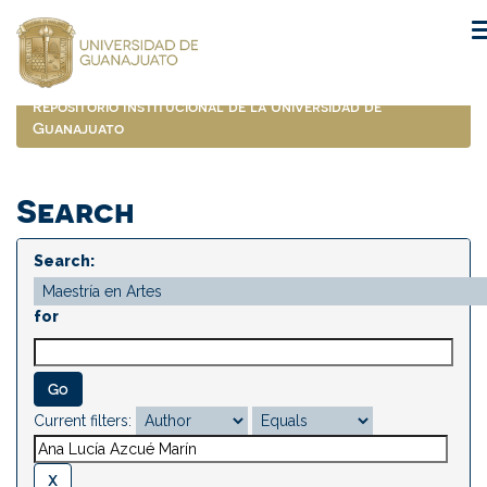
Skip
navigation
Repositorio Institucional de la Universidad de
Guanajuato
Search
Search:
for
Current filters: