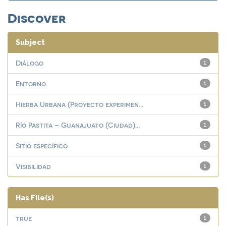
Discover
Subject
Diálogo
1
Entorno
1
Hierba Urbana (Proyecto experimen...
1
Río Pastita – Guanajuato (Ciudad)...
1
Sitio específico
1
Visibilidad
1
Has File(s)
true
1