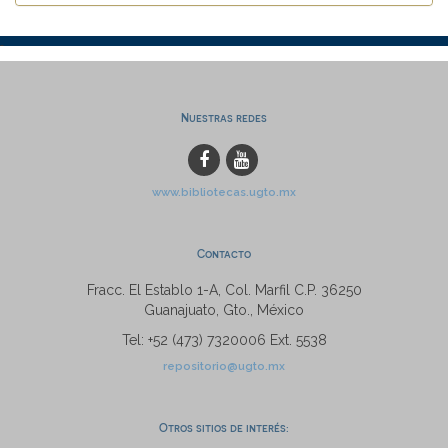
Nuestras redes
www.bibliotecas.ugto.mx
Contacto
Fracc. El Establo 1-A, Col. Marfil C.P. 36250
Guanajuato, Gto., México
Tel: +52 (473) 7320006 Ext. 5538
repositorio@ugto.mx
Otros sitios de interés: