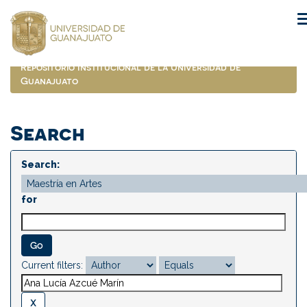
Skip
navigation
Repositorio Institucional de la Universidad de
Guanajuato
Search
Search:
for
Current filters: