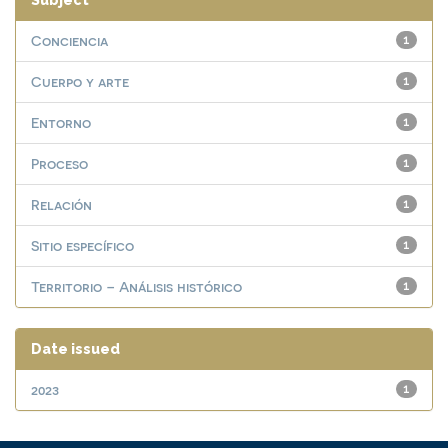
Subject
Conciencia
1
Cuerpo y arte
1
Entorno
1
Proceso
1
Relación
1
Sitio específico
1
Territorio – Análisis histórico
1
Date issued
2023
1