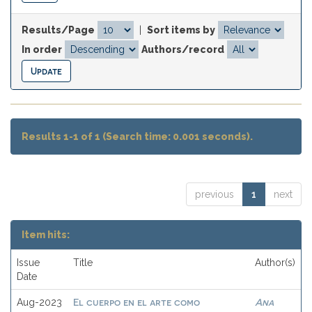
Results/Page
|
Sort items by
In order
Authors/record
Results 1-1 of 1 (Search time: 0.001 seconds).
previous
1
next
Item hits:
Issue
Title
Author(s)
Date
El cuerpo en el arte como
Ana
Aug-2023