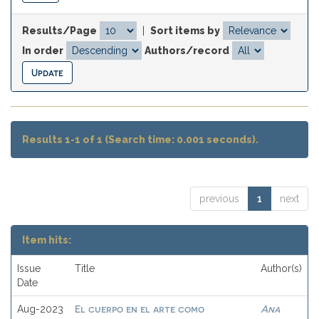
Results/Page
|
Sort items by
In order
Authors/record
Results 1-1 of 1 (Search time: 0.001 seconds).
previous
1
next
Item hits:
Issue
Title
Author(s)
Date
El cuerpo en el arte como
Ana
Aug-2023