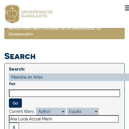
Skip
navigation
Repositorio Institucional de la Universidad de
Guanajuato
Search
Search:
for
Current filters: