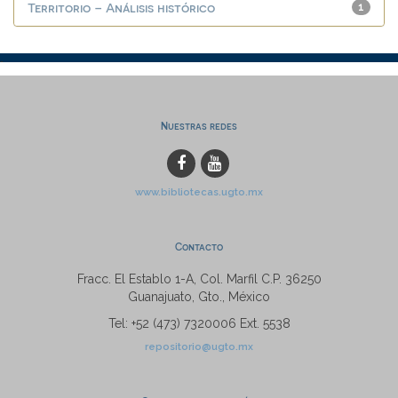
Territorio – Análisis histórico
1
Nuestras redes
www.bibliotecas.ugto.mx
Contacto
Fracc. El Establo 1-A, Col. Marfil C.P. 36250
Guanajuato, Gto., México
Tel: +52 (473) 7320006 Ext. 5538
repositorio@ugto.mx