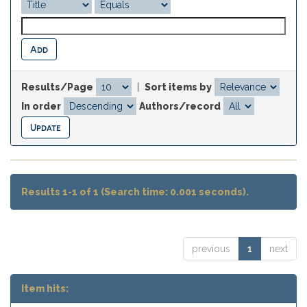
Results/Page
|
Sort items by
In order
Authors/record
Results 1-1 of 1 (Search time: 0.001 seconds).
previous
1
next
Item hits: