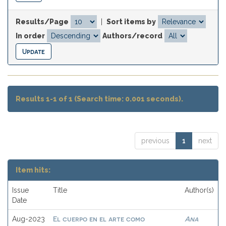
Results/Page
|
Sort items by
In order
Authors/record
Results 1-1 of 1 (Search time: 0.001 seconds).
previous
1
next
Item hits:
Issue
Title
Author(s)
Date
El cuerpo en el arte como
Ana
Aug-2023