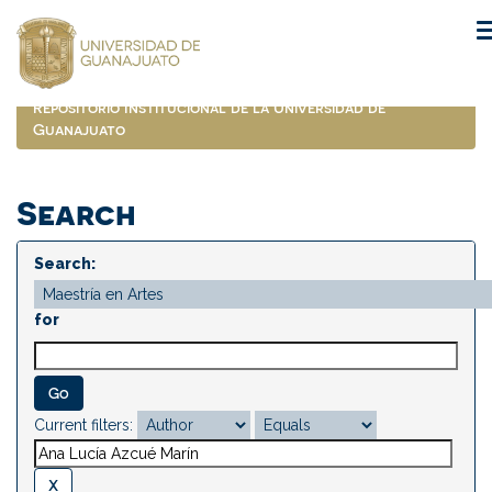
Skip
navigation
Repositorio Institucional de la Universidad de
Guanajuato
Search
Search:
for
Current filters: