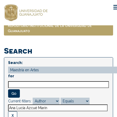
Skip
navigation
Repositorio Institucional de la Universidad de
Guanajuato
Search
Search:
for
Current filters: