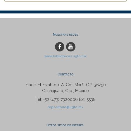
Nuestras redes
www.bibliotecas.ugto.mx
Contacto
Fracc. El Establo 1-A, Col. Marfil C.P. 36250
Guanajuato, Gto., México
Tel: +52 (473) 7320006 Ext. 5538
repositorio@ugto.mx
Otros sitios de interés: