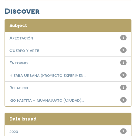
Discover
Subject
Afectación
1
Cuerpo y arte
1
Entorno
1
Hierba Urbana (Proyecto experimen...
1
Relación
1
Río Pastita – Guanajuato (Ciudad)...
1
Date issued
2023
1