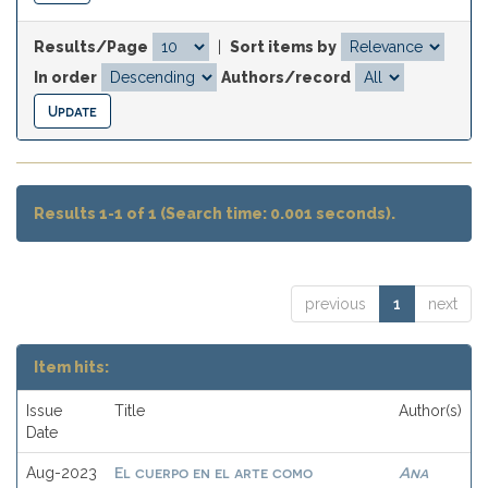
Results/Page
|
Sort items by
In order
Authors/record
Results 1-1 of 1 (Search time: 0.001 seconds).
previous
1
next
Item hits:
Issue
Title
Author(s)
Date
El cuerpo en el arte como
Ana
Aug-2023