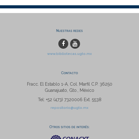
Nuestras redes
www.bibliotecas.ugto.mx
Contacto
Fracc. El Establo 1-A, Col. Marfil C.P. 36250
Guanajuato, Gto., México
Tel: +52 (473) 7320006 Ext. 5538
repositorio@ugto.mx
Otros sitios de interés: