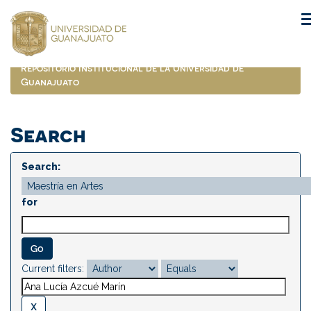
Skip
navigation
Repositorio Institucional de la Universidad de
Guanajuato
Search
Search:
for
Current filters: