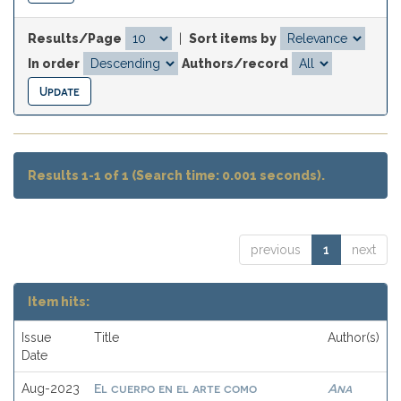
Results/Page
|
Sort items by
In order
Authors/record
Results 1-1 of 1 (Search time: 0.001 seconds).
previous
1
next
Item hits:
Issue
Title
Author(s)
Date
El cuerpo en el arte como
Ana
Aug-2023