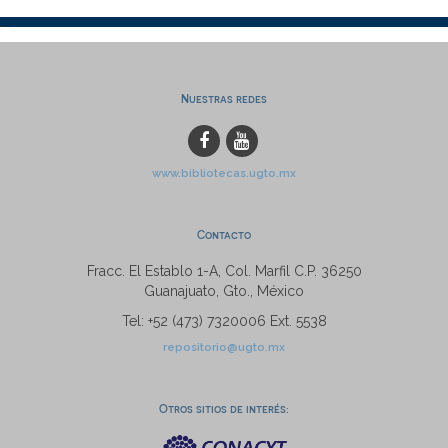
Nuestras redes
www.bibliotecas.ugto.mx
Contacto
Fracc. El Establo 1-A, Col. Marfil C.P. 36250
Guanajuato, Gto., México
Tel: +52 (473) 7320006 Ext. 5538
repositorio@ugto.mx
Otros sitios de interés: