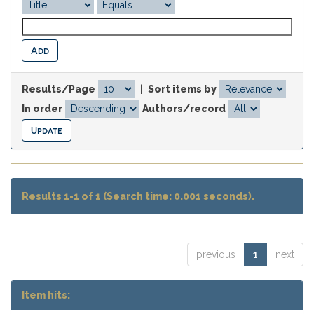
Results/Page
|
Sort items by
In order
Authors/record
Results 1-1 of 1 (Search time: 0.001 seconds).
previous
1
next
Item hits: