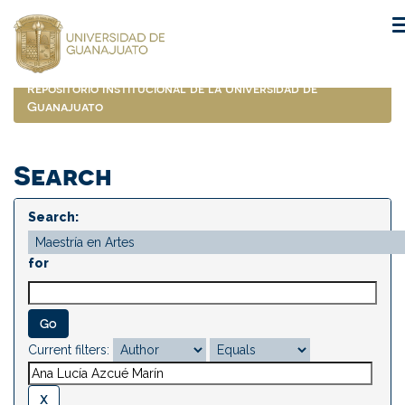
Skip
navigation
Repositorio Institucional de la Universidad de
Guanajuato
Search
Search:
for
Current filters: