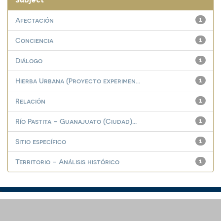
Subject
Afectación
1
Conciencia
1
Diálogo
1
Hierba Urbana (Proyecto experimen...
1
Relación
1
Río Pastita – Guanajuato (Ciudad)...
1
Sitio específico
1
Territorio – Análisis histórico
1