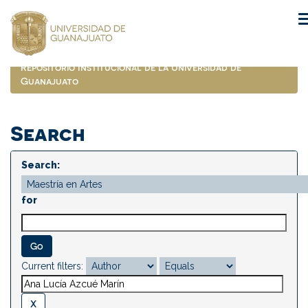
Skip
navigation
Repositorio Institucional de la Universidad de
Guanajuato
Search
Search:
for
Current filters: