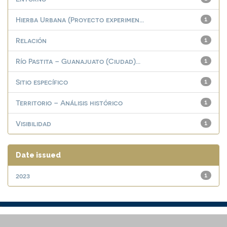
Hierba Urbana (Proyecto experimen...
1
Relación
1
Río Pastita – Guanajuato (Ciudad)...
1
Sitio específico
1
Territorio – Análisis histórico
1
Visibilidad
1
Date issued
2023
1